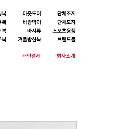
닝복
아웃도어
단체조끼
육복
바람막이
단체모자
구복
바지류
스포츠용품
무복
겨울방한복
브랜드몰
개인결제
회사소개