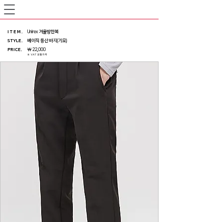
ITEM
.
Unirex 겨울방한복
STYLE.
베이직 등산 바지(기모)
PRICE
.
￦ 22,000
※ VAT 포함가격