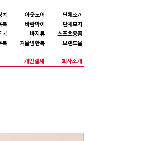
닝복
아웃도어
단체조끼
육복
바람막이
단체모자
구복
바지류
스포츠용품
무복
겨울방한복
브랜드몰
개인결제
회사소개