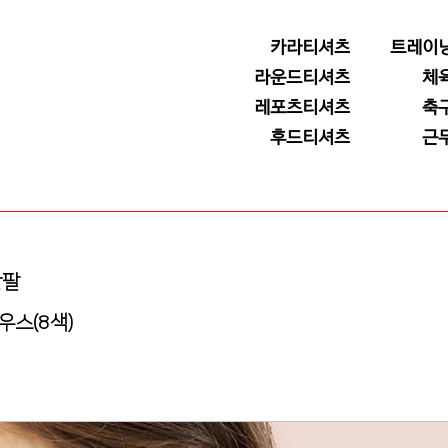
카라티셔츠
트레이
라운드티셔츠
체
레포츠티셔츠
축
후드티셔츠
근
반팔
카우스(8색)