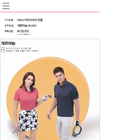
ITEM
.
Unirex 카라티셔츠 반팔
STYLE.
게르마늄 (4color)
PRICE
.
￦ 28,000
※ VAT 포함가격