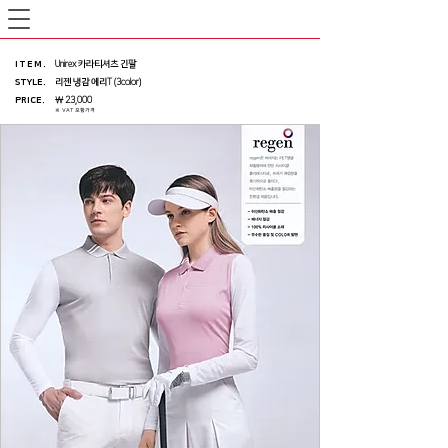
ITEM
.
Unirex 카라티셔츠 긴팔
STYLE.
리젠 냉감 에리T (3color)
PRICE
.
￦ 23,000
※ VAT 포함가격