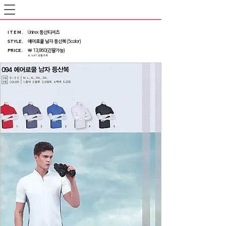
ITEM
.
Unirex 등산티셔츠
STYLE.
에어로쿨 남자 등산복 (5color)
PRICE
.
￦ 13,860(긴팔가능)
※ VAT 포함가격