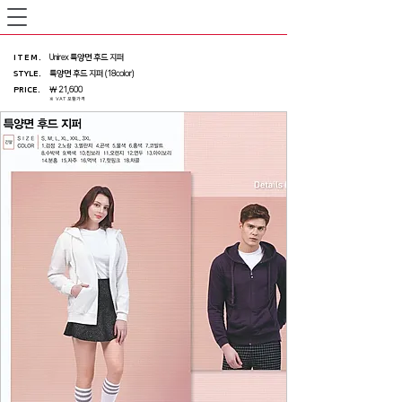
ITEM
.
Unirex 특양면 후드 지퍼
STYLE.
특양면 후드 지퍼 (18color)
PRICE
.
￦ 21,600
※ VAT 포함가격