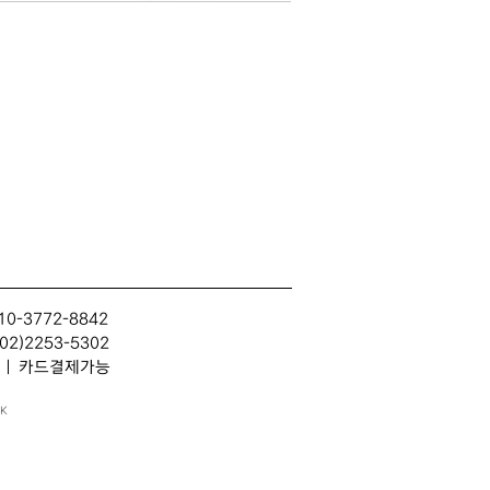
10-3772-8842
2)2253-5302
314 | 카드결제가능
.K
｜
단체복점퍼
｜
트레이닝복
｜
단체트레이닝복
｜
단체유니폼
｜
단체트
｜
단체행사복
｜
후드티셔츠
｜
단체후드티
｜
후드티
｜
후드집업