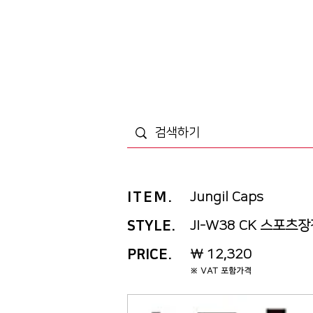
ITEM
.
Jungil Caps
STYLE.
JI-W38 CK 스포츠
PRICE
.
₩ 12,320
※ VAT 포함가격