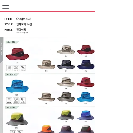
ITEM
.
Chunglim 모자
STYLE.
단체모자 24번
PRICE
.
전화상담
※ VAT 포함가격