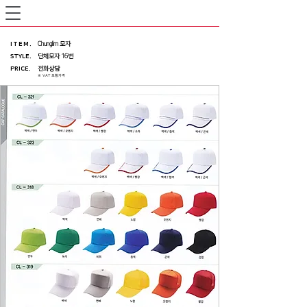
ITEM
.
Chunglim 모자
STYLE.
단체모자 16번
PRICE
.
전화상담
※ VAT 포함가격